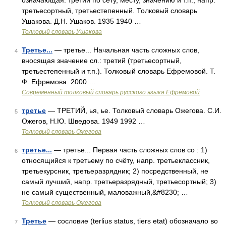
означающая: третий по сету, месту, значению и т.п., напр.
третьесортный, третьестепенный. Толковый словарь
Ушакова. Д.Н. Ушаков. 1935 1940 …
Толковый словарь Ушакова
Третье...
— третье... Начальная часть сложных слов,
4
вносящая значение сл.: третий (третьесортный,
третьестепенный и т.п.). Толковый словарь Ефремовой. Т.
Ф. Ефремова. 2000 …
Современный толковый словарь русского языка Ефремовой
третье
— ТРЕТИЙ, ья, ье. Толковый словарь Ожегова. С.И.
5
Ожегов, Н.Ю. Шведова. 1949 1992 …
Толковый словарь Ожегова
третье...
— третье... Первая часть сложных слов со : 1)
6
относящийся к третьему по счёту, напр. третьеклассник,
третьекурсник, третьеразрядник; 2) посредственный, не
самый лучший, напр. третьеразрядный, третьесортный; 3)
не самый существенный, маловажный,&#8230; …
Толковый словарь Ожегова
Третье
— сословие (terlius status, tiers etat) обозначало во
7