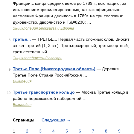
Франции,с конца средних веков до 1789 г., всю нацию, за
исключениемпривилегированных, так как официально
население Франции делилось в 1789г. на три сословия:
духовенство, дворянство и Т.&#8230; …
Энциклопедия Брокгауза и Ефрона
третье...
— ТРЕТЬЕ... Первая часть сложных слов. Вносит
8
зн. сл.: третий (1, 3 зн.). Третьеразрядный, третьесортный,
третьестепенный …
Энциклопедический словарь
Третье Поле (Нижегородская область)
— Деревня
9
Третье Поле Страна РоссияРоссия …
Википедия
Третье транспортное кольцо
— Москва Третье кольцо в
10
районе Бережковской набережной …
Википедия
Страницы
Следующая
→
1
2
3
4
5
6
7
8
9